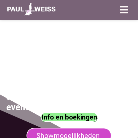
Goochelaar in
Venlo gezocht
?
Stijlvolle, interactieve magie
die perfect past bij elk
evenement of gezelschap.
Info en boekingen
Showmogelijkheden