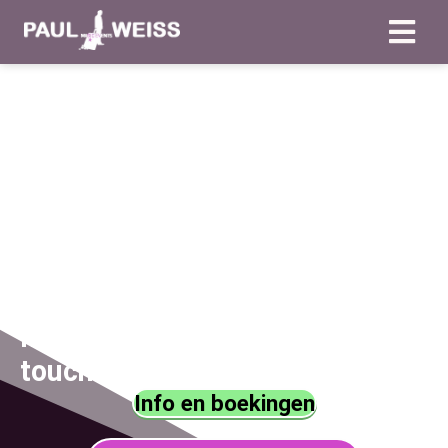
Goochelaar in
Alphen aan den
Rijn gezocht
?
Magie met een persoonlijke
touch voor ieder event
Info en boekingen