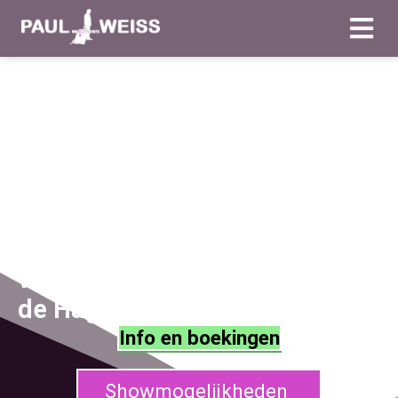
Goochelaar in Den
Haag
Paul Weiss bied Magie die de
verwachtingen van
de
Hagenezen overtreft
Info en boekingen
Showmogelijkheden