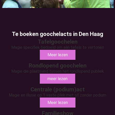
Te boeken goochelacts in Den Haag
Tafelgoochelen
Magie specifiek bedoeld om aan tafels te vertonen
Meer lezen
Rondlopend goochelen
Magie die plaatsvind tussen het rondlopend publiek
meer lezen
Centrale (podium)act
Magie en illusie op 1 vaste plek met of zonder podium
Meer lezen
Familieshow