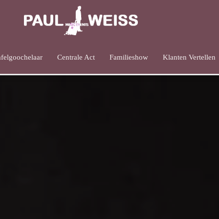
afelgoochelaar
Centrale Act
Familieshow
Klanten Vertellen