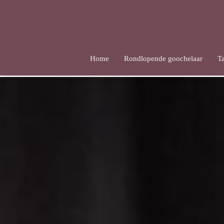
Home
Rondlopende goochelaar
T