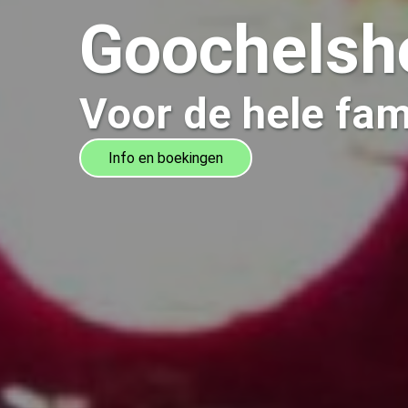
Goochels
Voor de hele fam
Info en boekingen