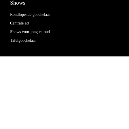
Shows
Rondlopende goochelaar
Centrale act
Shows voor jong en oud
Tafelgoochelaar