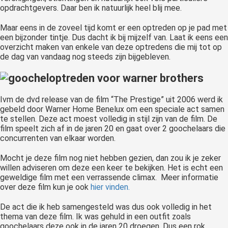
opdrachtgevers. Daar ben ik natuurlijk heel blij mee.
Maar eens in de zoveel tijd komt er een optreden op je pad met
een bijzonder tintje. Dus dacht ik bij mijzelf van. Laat ik eens een
overzicht maken van enkele van deze optredens die mij tot op
de dag van vandaag nog steeds zijn bijgebleven.
Ivm de dvd release van de film “The Prestige” uit 2006 werd ik
gebeld door Warner Home Benelux om een speciale act samen
te stellen. Deze act moest volledig in stijl zijn van de film. De
film speelt zich af in de jaren 20 en gaat over 2 goochelaars die
concurrenten van elkaar worden.
Mocht je deze film nog niet hebben gezien, dan zou ik je zeker
willen adviseren om deze een keer te bekijken. Het is echt een
geweldige film met een verrassende climax. Meer informatie
over deze film kun je ook
hier vinden.
De act die ik heb samengesteld was dus ook volledig in het
thema van deze film. Ik was gehuld in een outfit zoals
goochelaars deze ook in de jaren 20 droegen. Dus een rok